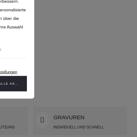
MBER
erbessern.
MBER
ersonalisierte
n über die
Ihre Auswahl
n
.
stellungen
ALLE AKZEPTIEREN
GRAVUREN
TÜTZUNG
INDIVIDUELL UND SCHNELL