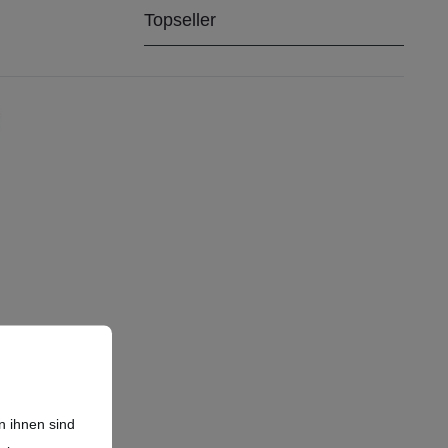
n ihnen sind
LL
LL