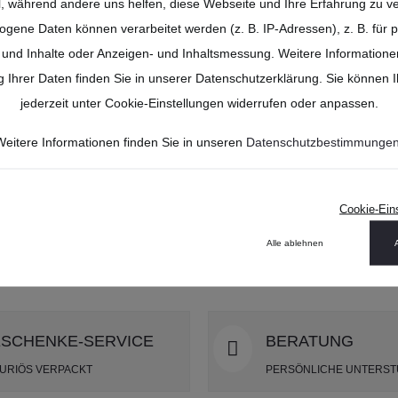
ICFLOWER AZUR
MAGICFLOWER A
l, während andere uns helfen, diese Webseite und Ihre Erfahrung zu v
ICFLOWER AZUR
MAGICFLOWER A
(43 CM)
(43 CM)
ene Daten können verarbeitet werden (z. B. IP-Adressen), z. B. für p
(43 CM)
(43 CM)
und Inhalte oder Anzeigen- und Inhaltsmessung. Weitere Informatione
Ihrer Daten finden Sie in unserer Datenschutzerklärung. Sie können 
jederzeit unter Cookie-Einstellungen widerrufen oder anpassen.
DETAILS
DETAILS
Weitere Informationen finden Sie in unseren
Datenschutzbestimmunge
Cookie-Ein
Alle ablehnen
SCHENKE-SERVICE
BERATUNG
URIÖS VERPACKT
PERSÖNLICHE UNTERS