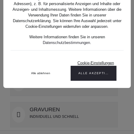
Adressen), z. B. für personalisierte Anzeigen und Inhalte oder
Anzeigen- und Inhaltsmessung. Weitere Informationen über die
VERSAND
Verwendung Ihrer Daten finden Sie in unserer
Datenschutzerklärung. Sie können Ihre Auswahl jederzeit unter
WELTWEIT MÖGLICH
Cookie-Einstellungen widerrufen oder anpassen.
Weitere Informationen finden Sie in unseren
Datenschutzbestimmungen
.
GESCHENKE-SERVICE
LUXURIÖS VERPACKT
Cookie-Einstellungen
Alle ablehnen
ALLE AKZEPTIEREN
BERATUNG
PERSÖNLICHE UNTERSTÜTZUNG
GRAVUREN
INDIVIDUELL UND SCHNELL